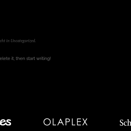
icht in
Uncategorized
.
ete it, then start writing!